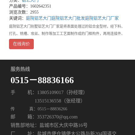
分类：
铝艺大门
产品编号：1602642351
浏览次数：2955
关键词：
庭院铝艺大门
庭院铝艺大门批发
庭院铝艺大门厂家
庭院铝艺大门别墅铝艺大门厂家是将表面处理过的铝合金型材，经下料、
打孔、铣槽、攻丝、制作等加工工艺面制作成的门框构件，再用连接件、
密封材料和开闭五金配件一起组合装配而成的一种门。铝门的型材和玻璃
在线询价
款式有南北方之分。北方以铝材厚、款式沉稳为主要特
服务热线
0515－88836166
手
机：13805109017（孙经理）
13515136558（张经理）
传
真：0515－88836266
邮
箱：353726370@qq.com
销售部地址：盐城市区大庆中路16号
厂 址：盐城市便仓镇便大公路与新204国道交