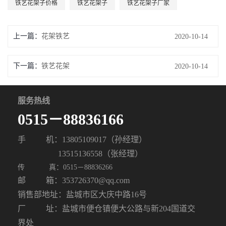
铁艺花架子价格
铁艺花架子
铁艺花架子厂家
上一篇：
花架铁艺
2020-10-14
下一篇：
铁艺花架
2020-10-14
服务热线
0515－88836166
手
机：13805109017（孙经理）
13515136558（张经理）
传
真：0515－88836266
邮
箱：353726370@qq.com
销售部地址：盐城市区大庆中路16号
厂 址：盐城市便仓镇便大公路与新204国道交
界处