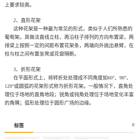
上要求较高。
2、直形花架
这种花架是一种最为常见的形式，类似于人们所熟悉的
葡萄架。其做法直线立柱，再沿柱子排列的方向布置梁，两
排梁上按照一定的间距布置花架条，两端向外挑出悬臂，在
柱与柱之间布置坐凳或花窗隔断。
3、折形花架
在平面形式上，将转折处处理成不同角度如60°、90°、
120°或圆弧的花架形式称为折形花架。一般情况下，直角处
理位于场地的直角地段；锐角或钝角处理位于场地变化丰富
的角隅；弧形处理位于圆形广场的边缘。
0
标签