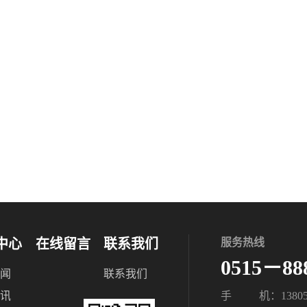
中心
在线留言
联系我们
服务热线
0515－88
新闻
联系我们
手
机：138
资讯