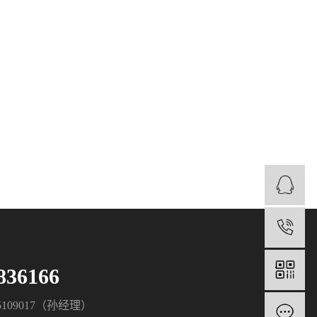
1
836166
05109017（孙经理）